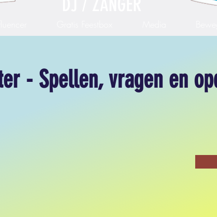
DJ / ZANGER
fluencer
Gratis Feestbox
Media
Bewe
ter - Spellen, vragen en op