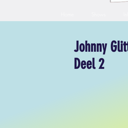
Home
Shows
In
Johnny Glit
Deel 2