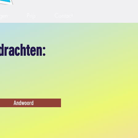
gen
Prijs
Contact
drachten:
Andwoord