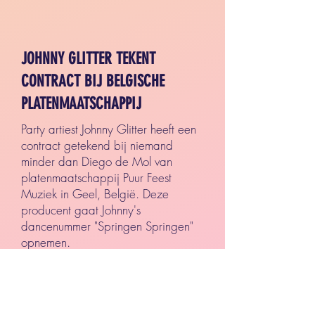
JOHNNY GLITTER TEKENT
CONTRACT BIJ BELGISCHE
PLATENMAATSCHAPPIJ
Party artiest Johnny Glitter heeft een
contract getekend bij niemand
minder dan Diego de Mol van
platenmaatschappij Puur Feest
Muziek in Geel, België. Deze
producent gaat Johnny's
dancenummer "Springen Springen"
opnemen.
Puur Feest Muziek heeft menig artiest
in zijn stal waaronder De Pitaboys,
bekend van het succesnummer